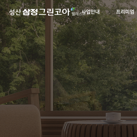
사업안내
프리미엄
사업개요
입지환경
브랜드소개
단지설계
오시는길
단지 및 동호수
커뮤니티