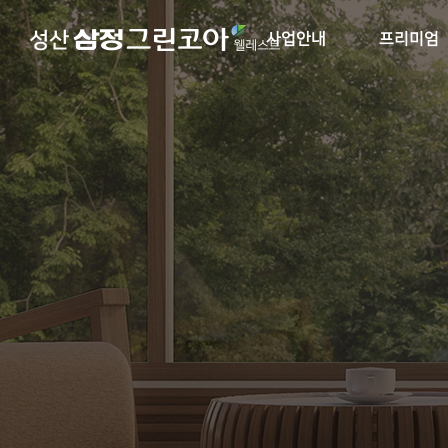
사업안내
프리미엄
사업개요
입지환경
브랜드소개
단지설계
오시는길
단지 및 동호수
커뮤니티