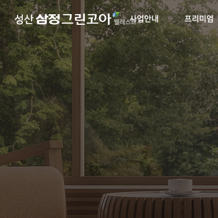
사업안내
프리미엄
사업개요
입지환경
브랜드소개
단지설계
오시는길
단지 및 동호수
커뮤니티